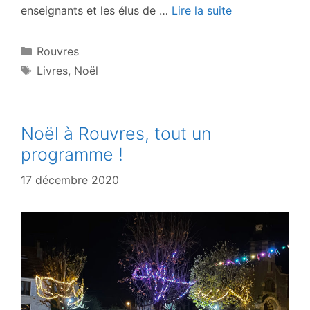
enseignants et les élus de …
Lire la suite
Catégories
Rouvres
Étiquettes
Livres
,
Noël
Noël à Rouvres, tout un
programme !
17 décembre 2020