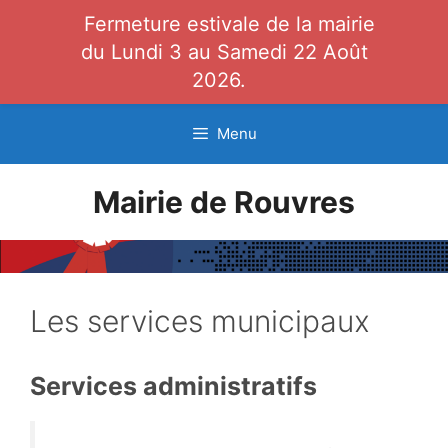
Fermeture estivale de la mairie
du Lundi 3 au Samedi 22 Août
2026.
Aller
Menu
au
contenu
Mairie de Rouvres
Les services municipaux
Services administratifs