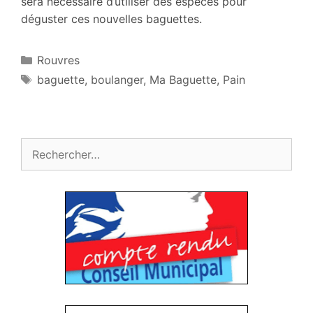
sera nécessaire d’utiliser des espèces pour
déguster ces nouvelles baguettes.
Catégories
Rouvres
Étiquettes
baguette
,
boulanger
,
Ma Baguette
,
Pain
Rechercher :