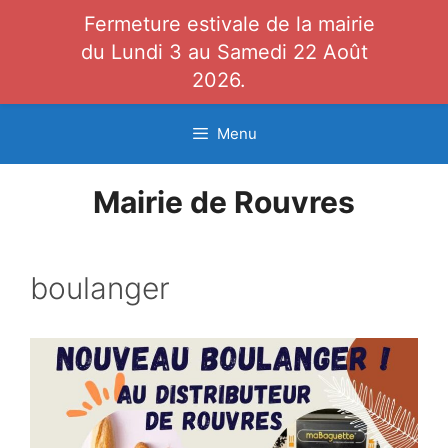
Fermeture estivale de la mairie
du Lundi 3 au Samedi 22 Août
2026.
Aller
Menu
au
contenu
Mairie de Rouvres
boulanger