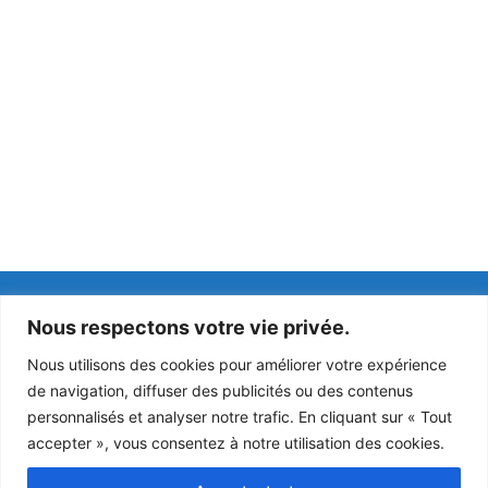
Coordonnées
Horaires
Nous respectons votre vie privée.
Hôtel de ville
lundi : 14h à 18h
Nous utilisons des cookies pour améliorer votre expérience
Place de la mairie
mardi : fermé
de navigation, diffuser des publicités ou des contenus
77230 Rouvres
mercredi : 10:30 à
personnalisés et analyser notre trafic. En cliquant sur « Tout
12h / 14h à 18h
accepter », vous consentez à notre utilisation des cookies.
Tél : 01 60 03 41 66
jeudi : 14h à 18h
vendredi : 14h à 17h