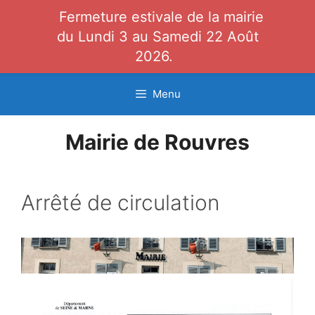
Fermeture estivale de la mairie
du Lundi 3 au Samedi 22 Août
2026.
Aller
Menu
au
contenu
Mairie de Rouvres
Arrêté de circulation