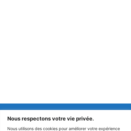
Coordonnées
Horaires
Nous respectons votre vie privée.
Hôtel de ville
lundi : 14h à 18h
Nous utilisons des cookies pour améliorer votre expérience
Place de la mairie
mardi : fermé