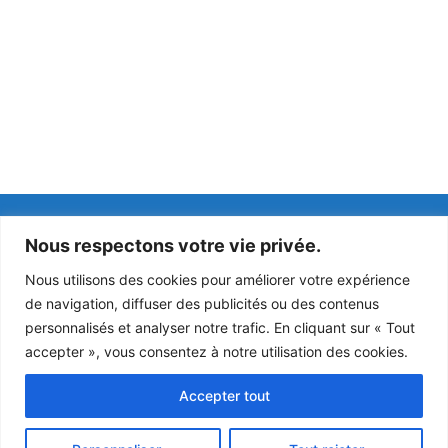
Coordonnées
Horaires
Nous respectons votre vie privée.
Hôtel de ville
lundi : 14h à 18h
Nous utilisons des cookies pour améliorer votre expérience
Place de la mairie
mardi : fermé
de navigation, diffuser des publicités ou des contenus
77230 Rouvres
mercredi : 10:30 à
personnalisés et analyser notre trafic. En cliquant sur « Tout
12h / 14h à 18h
accepter », vous consentez à notre utilisation des cookies.
Tél : 01 60 03 41 66
jeudi : 14h à 18h
vendredi : 14h à 17h
Accepter tout
Courriel :
samedi : 10h à 12h
mairie@rouvres77.fr
dimanche : fermé