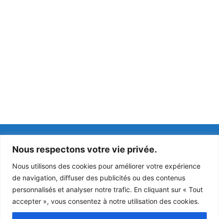
Coordonnées
Horaires
Nous respectons votre vie privée.
Hôtel de ville
lundi : 14h à 18h
Nous utilisons des cookies pour améliorer votre expérience
Place de la mairie
mardi : fermé
de navigation, diffuser des publicités ou des contenus
77230 Rouvres
mercredi : 10:30 à
personnalisés et analyser notre trafic. En cliquant sur « Tout
12h / 14h à 18h
accepter », vous consentez à notre utilisation des cookies.
Tél : 01 60 03 41 66
jeudi : 14h à 18h
vendredi : 14h à 17h