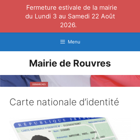
Fermeture estivale de la mairie
du Lundi 3 au Samedi 22 Août
2026.
Aller
Menu
au
contenu
Mairie de Rouvres
Carte nationale d’identité